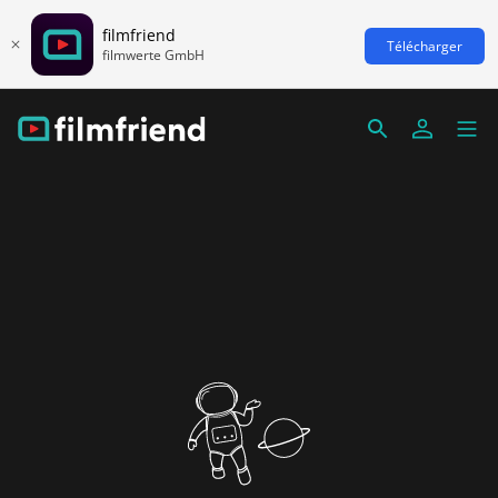
filmfriend
Télécharger
filmwerte GmbH