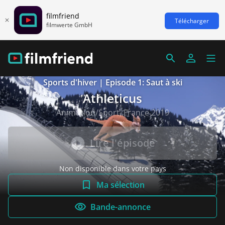
filmfriend
Télécharger
filmwerte GmbH
Sports d'hiver | Episode 1: Saut à ski
Athleticus
Animation/Sport, France 2019
Lire l'épisode
Non disponible dans votre pays
Ma sélection
Bande-annonce