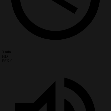
3 min
HD
FSK 0