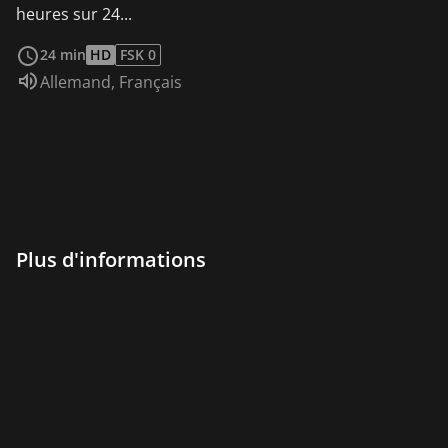
heures sur 24...
Voir plus
24 min
HD
FSK 0
Audio :
Allemand
,
Français
Plus d'informations