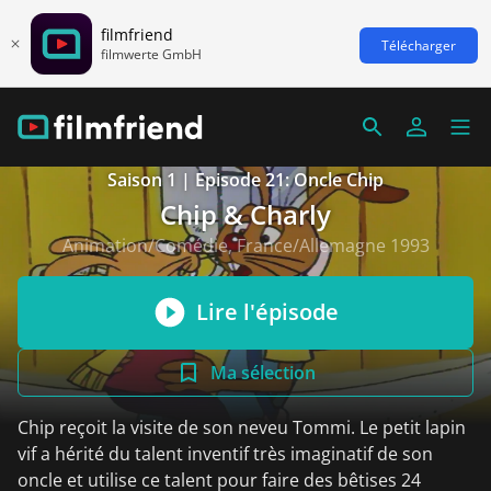
filmfriend
Télécharger
filmwerte GmbH
Saison 1 | Episode 21: Oncle Chip
Chip & Charly
Animation/Comédie, France/Allemagne 1993
Lire l'épisode
Ma sélection
Chip reçoit la visite de son neveu Tommi. Le petit lapin
vif a hérité du talent inventif très imaginatif de son
oncle et utilise ce talent pour faire des bêtises 24