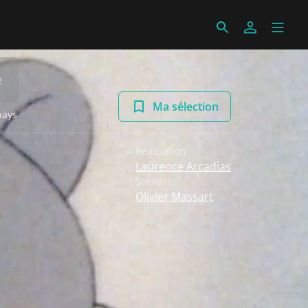
e
Ma sélection
pays
Réalisation :
Laurence Arcadias
Scénario :
Olivier Massart