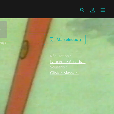
e
Ma sélection
pays
Réalisation :
Laurence Arcadias
Scénario :
Olivier Massart