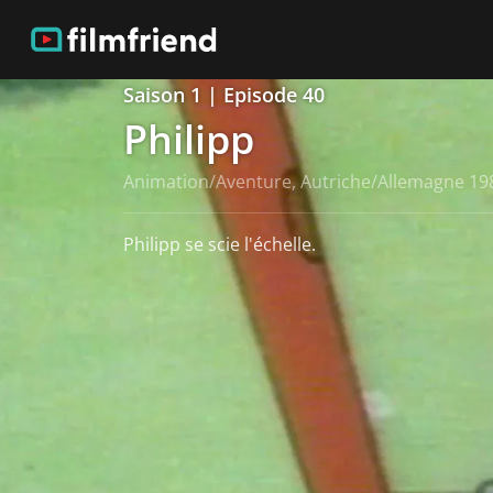
Saison 1 | Episode 40
Philipp
Animation/Aventure, Autriche/Allemagne 19
Philipp se scie l'échelle.
Voir plus