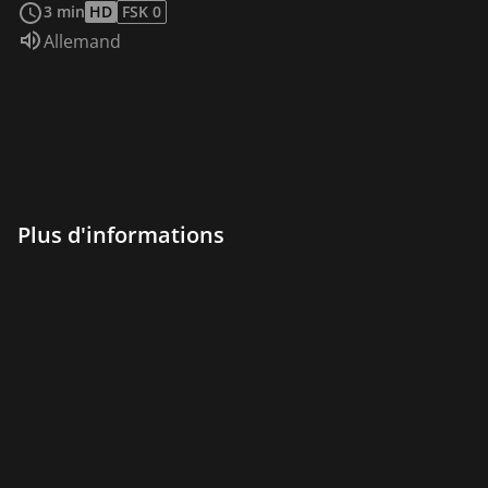
3 min
HD
FSK 0
Audio :
Allemand
Plus d'informations