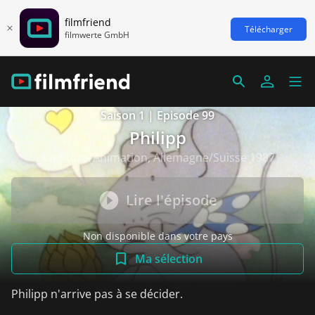
filmfriend
Télécharger
filmwerte GmbH
Saison 1 | Episode 99
Philipp
Aventure/Animation, Allemagne/Suisse 1987
Lire l'épisode
Non disponible dans votre pays
Ma sélection
Philipp n'arrive pas à se décider.
Voir plus