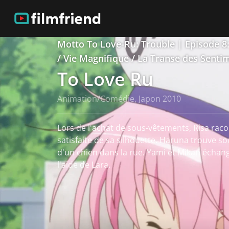
Motto To Love-Ru: Trouble | Episode 8:
/ Vie Magnifique / La Transe des Senti
To Love Ru
Animation/Comédie, Japon 2010
Lors de l'achat de sous-vêtements, Risa raco
satisfaite de sa silhouette. Haruna trouve so
d'un chien dans la rue. Yami et Mikan échan
l'aide de Lara.
Voir plus