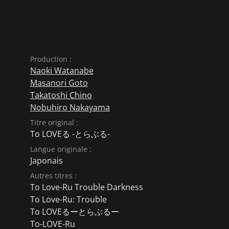
Production :
Naoki Watanabe
Masanori Goto
Takatoshi Chino
Nobuhiro Nakayama
Titre original :
To LOVEる -とらぶる-
Langue originale :
Japonais
Autres titres :
To Love-Ru Trouble Darkness
To Love-Ru: Trouble
To LOVEるーとらぶるー
To-LOVE-Ru