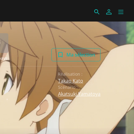
e
Ma sélection
pays
Réalisation :
Takao Kato
Scénario :
Akatsuki Yamatoya