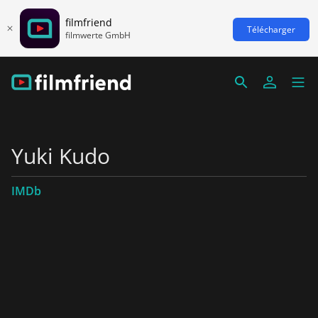
filmfriend
Télécharger
filmwerte GmbH
Yuki Kudo
IMDb