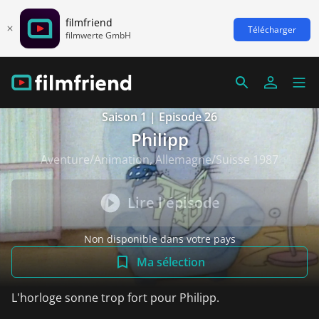
filmfriend
Télécharger
filmwerte GmbH
Saison 1 | Episode 26
Philipp
Aventure/Animation, Allemagne/Suisse 1987
Lire l'épisode
Non disponible dans votre pays
Ma sélection
L'horloge sonne trop fort pour Philipp.
Voir plus