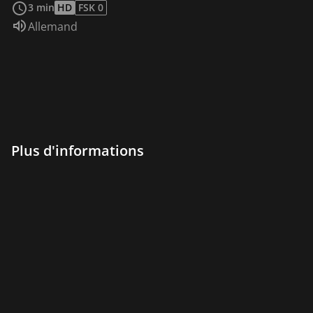
3 min
HD
FSK 0
Audio :
Allemand
Plus d'informations