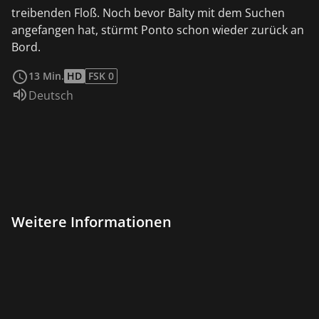
treibenden Floß. Noch bevor Balty mit dem Suchen
angefangen hat, stürmt Ponto schon wieder zurück an
Bord.
weiterlesen
13 Min.
HD
FSK 0
Sprache:
Deutsch
Weitere Informationen