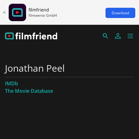
filmfriend
Download
filmwerte GmbH
Jonathan Peel
IMDb
The Movie Database