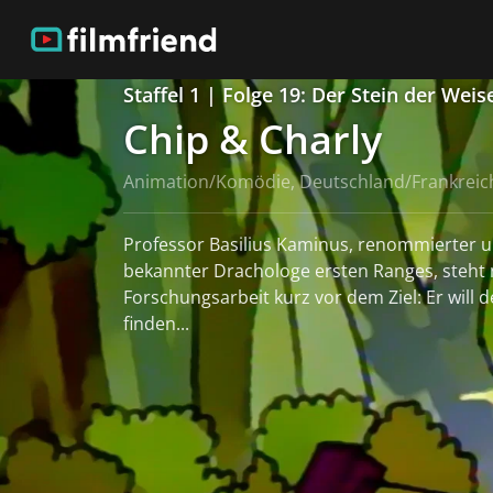
Staffel 1 | Folge 19: Der Stein der Weis
Chip & Charly
Animation/Komödie, Deutschland/Frankreic
Professor Basilius Kaminus, renommierter u
bekannter Drachologe ersten Ranges, steht 
Forschungsarbeit kurz vor dem Ziel: Er will 
finden...
weiterlesen