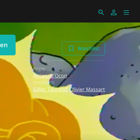
len
Watchlist
Regie:
Antoni D‘Ocon
Drehbuch:
Gilles Taurand
,
Olivier Massart