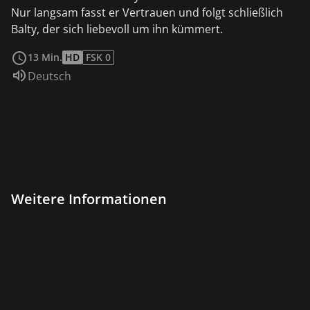
Nur langsam fasst er Vertrauen und folgt schließlich
Balty, der sich liebevoll um ihn kümmert.
weiterlesen
13 Min.
HD
FSK 0
Sprache:
Deutsch
Weitere Informationen