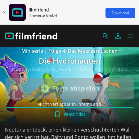
filmfriend
Download
filmwerte GmbH
Miniserie | Folge 4: Das Meeresrauschen
Die Hydronauten
Fantasy/Animation, Frankreich/Deutschland 2000
Folge abspielen
Nicht verfügbar in Ihrem Land
Watchlist
Neptuna entdeckt einen kleinen verschüchterten Wal,
der sich verirrt hat. Balty und Ponto wollen ihm helfen.