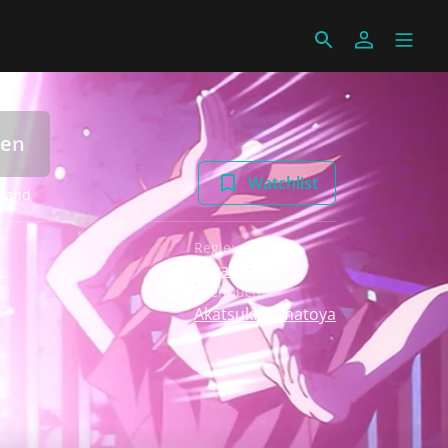
len
Watchlist
 Land
Regie:
Takao Kato
Drehbuch:
Akatsuki Yamatoya