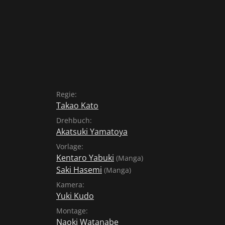
Versuche, ihr seine Liebe zu gestehen, werd
Zwischenfällen verhindert. Als er eines Abe
liegt, taucht plötzlich – wie aus dem Nichts – 
Regie:
Takao Kato
Drehbuch:
Akatsuki Yamatoya
Vorlage:
Kentaro Yabuki
(Manga)
Saki Hasemi
(Manga)
Kamera:
Yuki Kudo
Montage:
Naoki Watanabe