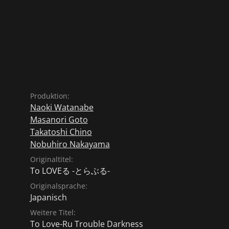
en stets von
nds in der Badewanne
Lala Satalin Deviluke auf.
Produktion:
Naoki Watanabe
Masanori Goto
Takatoshi Chino
Nobuhiro Nakayama
Originaltitel:
To LOVEる -とらぶる-
Originalsprache:
Japanisch
Weitere Titel:
To Love-Ru Trouble Darkness