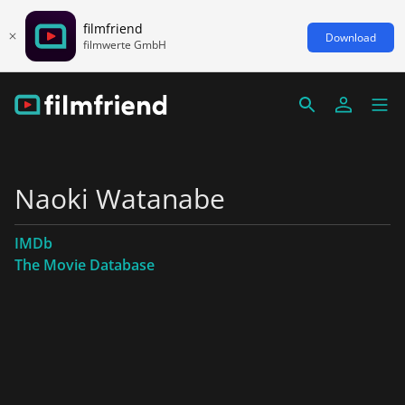
filmfriend
Download
filmwerte GmbH
Naoki Watanabe
IMDb
The Movie Database