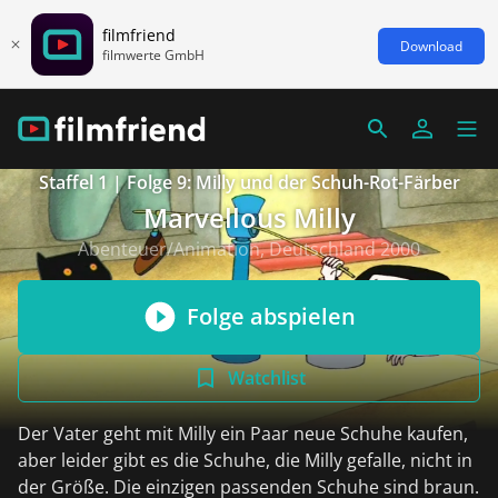
filmfriend
Download
filmwerte GmbH
Staffel 1 | Folge 9: Milly und der Schuh-Rot-Färber
Marvellous Milly
Abenteuer/Animation, Deutschland 2000
Folge abspielen
Watchlist
Der Vater geht mit Milly ein Paar neue Schuhe kaufen,
aber leider gibt es die Schuhe, die Milly gefalle, nicht in
der Größe. Die einzigen passenden Schuhe sind braun.