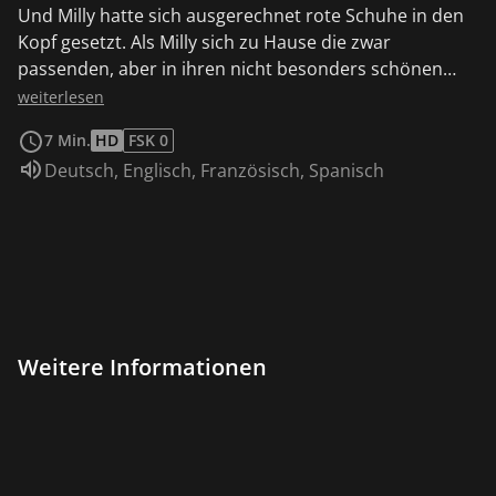
Und Milly hatte sich ausgerechnet rote Schuhe in den
Kopf gesetzt. Als Milly sich zu Hause die zwar
passenden, aber in ihren nicht besonders schönen
braunen Schuhe anguckt, kommt ihr eine Idee.
weiterlesen
Zusammen mit Black Cat beschließt sie, die Schuhe
7 Min.
HD
FSK 0
einfach rot zu färben.
Sprache:
Deutsch
,
Englisch
,
Französisch
,
Spanisch
Weitere Informationen