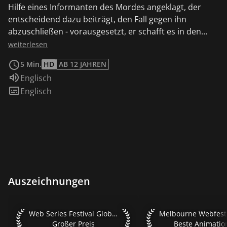
Hilfe eines Informanten des Mordes angeklagt, der
entscheidend dazu beiträgt, den Fall gegen ihn
abzuschließen - vorausgesetzt, er schafft es in den
Zeugenstand.
weiterlesen
5 Min.
HD
AB 12 JAHREN
Sprache:
Englisch
Untertitel:
Englisch
Auszeichnungen
Web Series Festival Global 2019 Großer Preis
Melbourne Webfest 2
Web Series Festival Global 2019
Melbourne Webfest
Großer Preis
Beste Animatio