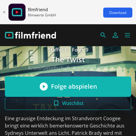
filmfriend
Download
filmwerte GmbH
Staffel 1 | Folge 9
The Twist
Krimi/Gesellschaft, Australien 2018
Folge abspielen
Watchlist
Eine grausige Entdeckung im Strandvorort Coogee
bringt eine wirklich bemerkenswerte Geschichte aus
Sydneys Unterwelt ans Licht. Patrick Brady wird mit