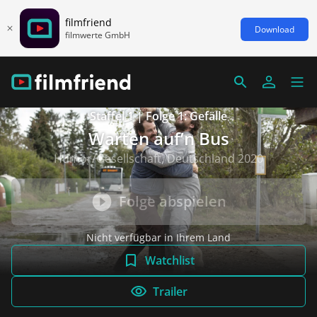
filmfriend
Download
filmwerte GmbH
Staffel 1 | Folge 1: Gefälle
Warten auf’n Bus
Humor/Gesellschaft, Deutschland 2020
Folge abspielen
Nicht verfügbar in Ihrem Land
Watchlist
Trailer