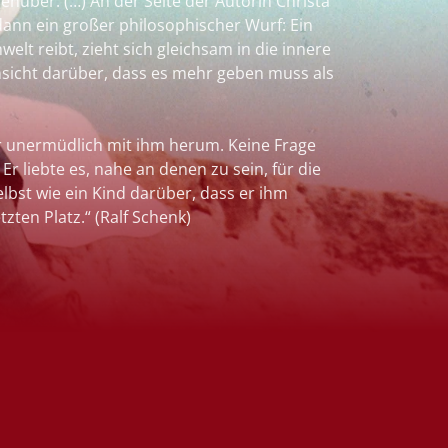
enüber. (…) An der Seite der Autorin Christa
 dann ein großer philosophischer Wurf: Ein
elt reibt, zieht sich gleichsam in die innere
insicht darüber, dass es mehr geben muss als
er unermüdlich mit ihm herum. Keine Frage
Er liebte es, nahe an denen zu sein, für die
selbst wie ein Kind darüber, dass er ihm
tzten Platz.“ (Ralf Schenk)