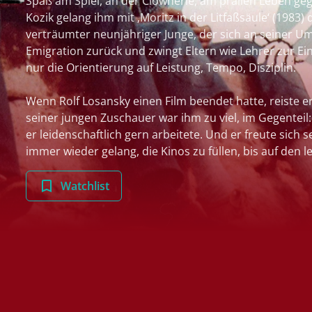
Spaß am Spiel, an der Clownerie, am prallen Leben geg
Kozik gelang ihm mit ‚Moritz in der Litfaßsäule‘ (1983)
verträumter neunjähriger Junge, der sich an seiner Umw
Emigration zurück und zwingt Eltern wie Lehrer zur E
nur die Orientierung auf Leistung, Tempo, Disziplin.
Wenn Rolf Losansky einen Film beendet hatte, reiste 
seiner jungen Zuschauer war ihm zu viel, im Gegenteil: 
er leidenschaftlich gern arbeitete. Und er freute sich 
immer wieder gelang, die Kinos zu füllen, bis auf den le
Watchlist