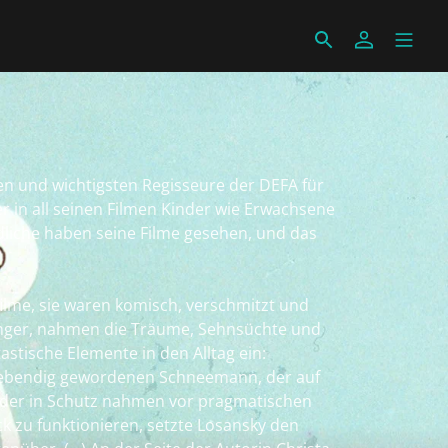
en und wichtigsten Regisseure der DEFA für
 in all seinen Filmen Kinder wie Erwachsene
dliche haben seine Filme gesehen, und das
ilme, sie waren komisch, verschmitzt und
inger, nahmen die Träume, Sehnsüchte und
astische Elemente in den Alltag ein:
 lebendig gewordenen Schneemann, der auf
 Kinder in Schutz nahmen vor pragmatischen
 zu funktionieren, setzte Losansky den