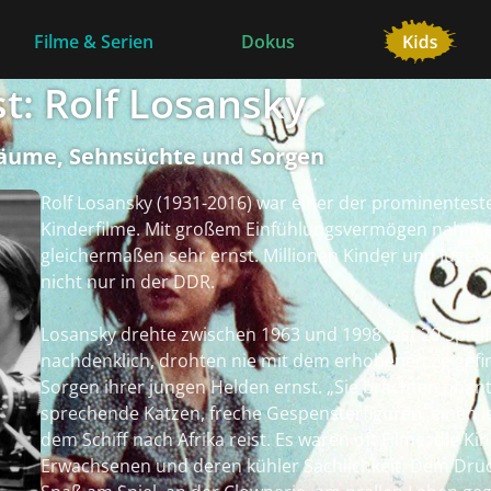
Filme & Serien
Dokus
st: Rolf Losansky
Träume, Sehnsüchte und Sorgen
Rolf Losansky (1931-2016) war einer der prominentest
Kinderfilme. Mit großem Einfühlungsvermögen nahm er
gleichermaßen sehr ernst. Millionen Kinder und Jugen
nicht nur in der DDR.
Losansky drehte zwischen 1963 und 1998 fast 20 Spielf
nachdenklich, drohten nie mit dem erhobenen Zeigef
Sorgen ihrer jungen Helden ernst. „Sie brachten phant
sprechende Katzen, freche Gespensterfiguren, einen
dem Schiff nach Afrika reist. Es waren oft Filme, die
Erwachsenen und deren kühler Sachlichkeit. Dem Druck