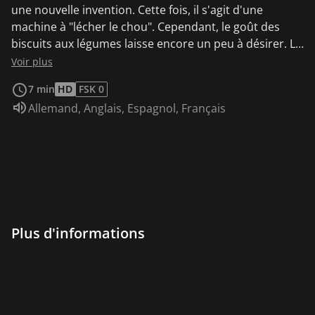
une nouvelle invention. Cette fois, il s'agit d'une
machine à "lécher le chou". Cependant, le goût des
biscuits aux légumes laisse encore un peu à désirer. Le
professeur décide donc d'aller au marché pour
Voir plus
acheter des choux. C'est alors que tante Irmatrude se
7 min
HD
FSK 0
présente à sa porte. Elle parvient une fois de plus à
Audio :
Allemand
,
Anglais
,
Espagnol
,
Français
semer la pagaille dans l'atelier des inventeurs en très
peu de temps. Mais heureusement, avec l'aide de Chat
Noir, on parvient à remettre de l'ordre dans l'atelier
avant que le professeur ne rentre du marché.
Plus d'informations