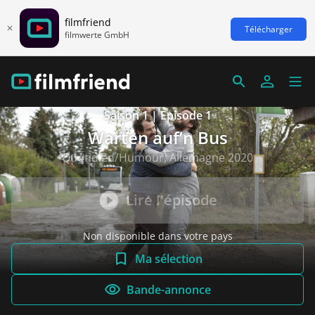
filmfriend
Télécharger
filmwerte GmbH
Saison 1 | Episode 1
Warten auf’n Bus
Quotidien/Humour, Allemagne 2020
Lire l'épisode
Non disponible dans votre pays
Ma sélection
Bande-annonce