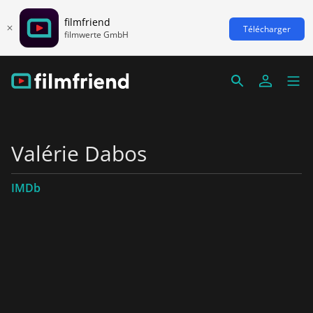
filmfriend
Télécharger
filmwerte GmbH
Valérie Dabos
IMDb