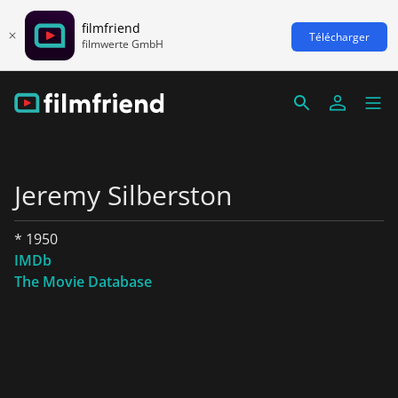
filmfriend
Télécharger
filmwerte GmbH
Jeremy Silberston
* 1950
IMDb
The Movie Database