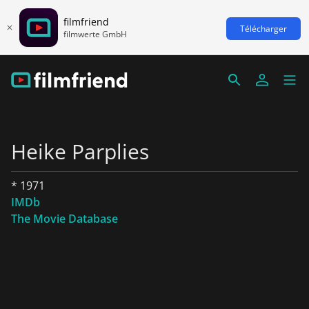
filmfriend
Télécharger
filmwerte GmbH
Heike Parplies
* 1971
IMDb
The Movie Database