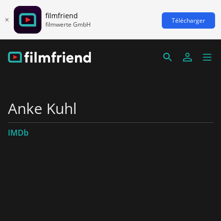
filmfriend
Télécharger
filmwerte GmbH
Anke Kuhl
IMDb