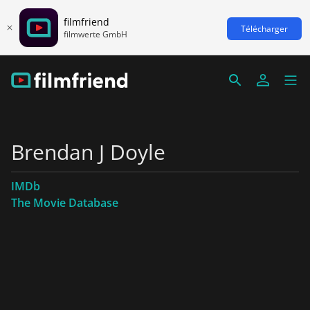
filmfriend
Télécharger
filmwerte GmbH
Brendan J Doyle
IMDb
The Movie Database