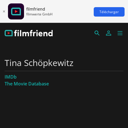
filmfriend
Télécharger
filmwerte GmbH
Tina Schöpkewitz
IMDb
The Movie Database