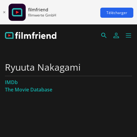
filmfriend
Télécharger
filmwerte GmbH
Ryuuta Nakagami
IMDb
The Movie Database