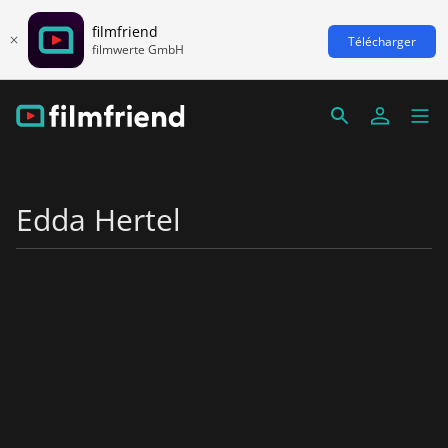
filmfriend
Télécharger
filmwerte GmbH
Edda Hertel