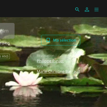
film
Ma sélection
e pays
Réalisation :
6 ANS
Philippe Piguet
Voix :
Marie-Christine Barrault