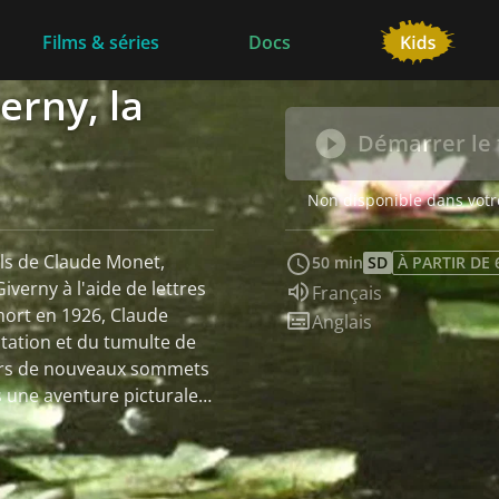
Films & séries
Docs
erny, la
Démarrer le 
Non disponible dans votr
fils de Claude Monet,
50 min
SD
À PARTIR DE 
iverny à l'aide de lettres
Audio :
Français
mort en 1926, Claude
Sous-titres :
Anglais
itation et du tumulte de
 vers de nouveaux sommets
ns une aventure picturale
ies, comme les granges,
lesquels il travailla
il appréciait, où des