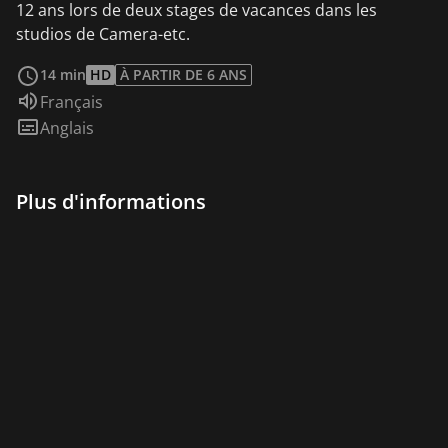
12 ans lors de deux stages de vacances dans les
studios de Camera-etc.
Voir plus
14 min
HD
À PARTIR DE 6 ANS
Audio :
Français
Sous-titres :
Anglais
Plus d'informations