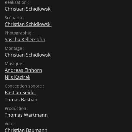
Réalisation :
Lanzarote. À seulement 15 kilomètres au sud de
Christian Schidlowski
Lanzarote se trouve Fuerteventura, un pôle
Scénario :
d'attraction pour les amateurs de sports nautiques du
Christian Schidlowski
monde entier, qui trouvent des conditions idéales
Photographie :
dans les innombrables petites baies de la côte nord.
Sascha Kellersohn
C'est ici que le surfeur Luis de Dios a élu domicile, et à
Fuerteventura, son sport est devenu un mode de vie.
Montage :
Christian Schidlowski
Afin de préserver son paradis, Luis débarrasse
régulièrement les plages sur lesquelles il surfe des
Musique :
déchets et les transforme en œuvres d'art. Les
Andreas Einhorn
habitants de Fuerteventura utilisent depuis longtemps
Nils Kacirek
le vent apparemment inépuisable dont les surfeurs
Conception sonore :
raffolent : Des centaines de moulins à vent en
Bastian Seidel
témoignent, mais seuls trois d'entre eux sont encore
Tomas Bastian
en activité aujourd'hui. Le moulin de Tiscamanita est
Production :
entretenu par Jorge Padilla depuis 18 ans. Chaque
Thomas Wartmann
matin, il met le cap sur la « bête indisciplinée », comme
Voix :
il appelle son moulin à vent. Car selon la loi, les
Christian Baumann