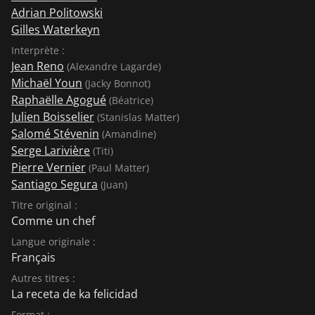
hautement névrotique. [...] Mais Cohen n'ose pas
Adrian Politowski
franchir le dernier pas vers la folie. Au lieu d'une farce
Gilles Waterkeyn
bileuse dans le style de "Poitrine ou cuisse" de Claude
Interprète :
Zidi, il sert à son public une comédie de caractère
Jean Reno
(Alexandre Lagarde)
affectueuse, dans laquelle même les créations
Michaël Youn
(Jacky Bonnot)
moléculaires sont encore accaparées et transcendées
Raphaëlle Agogué
(Béatrice)
par la cuisine gastronomique française traditionnelle".
Julien Boisselier
(Stanislas Matter)
(Sascha Westphal, sur : epd-film.de) Et voilà, le décor
Salomé Stévenin
(Amandine)
est planté !
Serge Larivière
(Titi)
Pierre Vernier
(Paul Matter)
Santiago Segura
(Juan)
Titre original :
Comme un chef
Langue originale :
Français
Autres titres :
La receta de ka felicidad
Format :