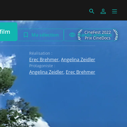
film
CineFest 2022 Prix Cin
CineFest 2022
Ma sélection
Bande-annonce
Prix CineDocs
Réalisation :
Erec Brehmer
,
Angelina Zeidler
Protagoniste :
Angelina Zeidler
,
Erec Brehmer