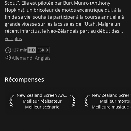
Scout". Elle est pilotée par Burt Munro (Anthony
Hopkins), un bricoleur de motos excentrique qui, à la
fin de sa vie, souhaite participer à la course annuelle à
grande vitesse sur les lacs salés de l'Utah. Malgré un
récent infarctus, le Néo-Zélandais part au début des
années 1960 en direction des Etats-Unis pour réaliser
Voir plus
le rêve de sa vie. Anthony Hopkins brille dans ce biopic
127 min
HD
FSK 0
sportif passionnant inspiré de faits réels. Cet
Audio :
Allemand
,
Anglais
hommage dépeint un marginal plein d'humour et de
sagesse.
Récompenses
New Zealand Screen Awards 2006 Meilleur réalisateur Meil
New Zealand Screen 
New Zealand Screen Awards 2006
Meilleur réalisateur
Meilleur monta
Meilleur scénario