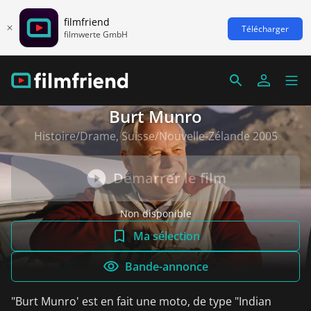
filmfriend
Télécharger
filmwerte GmbH
Burt Munro
Histoire/Drame, Suisse/Nouvelle-Zélande 2005
Démarrer le film
Non disponible
Ma sélection
Bande-annonce
"Burt Munro' est en fait une moto, de type "Indian