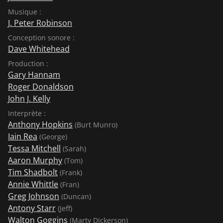
Musique :
J. Peter Robinson
Conception sonore :
Dave Whitehead
Production :
Gary Hannam
Roger Donaldson
John J. Kelly
Interprète :
Anthony Hopkins
(Burt Munro)
Iain Rea
(George)
Tessa Mitchell
(Sarah)
Aaron Murphy
(Tom)
Tim Shadbolt
(Frank)
Annie Whittle
(Fran)
Greg Johnson
(Duncan)
Antony Starr
(Jeff)
Walton Goggins
(Marty Dickerson)