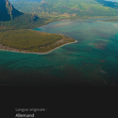
Langue originale :
Allemand