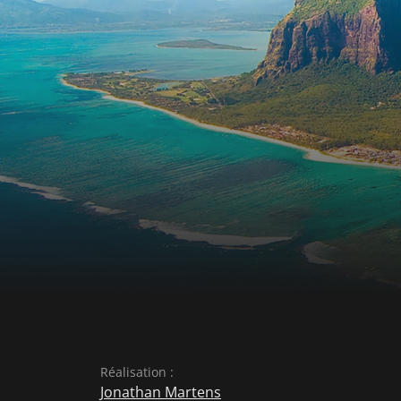
Réalisation :
Jonathan Martens