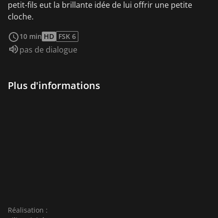
petit-fils eut la brillante idée de lui offrir une petite
cloche.
Voir plus
10 min
HD
FSK 6
Audio :
pas de dialogue
Plus d'informations
Réalisation :