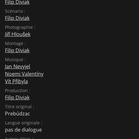
Filip Diviak
Scénario :
Filip Diviak
Photographie :
Jiří Hloušek
Montage :
Filip Diviak
Musique :
Jan Nevyjel
Noemi Valentíny
Vít Přibyla
Production :
Filip Diviak
Titre original :
Prebúdzac
Langue originale :
pas de dialogue
Autres titres :