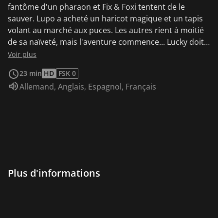
fantôme d'un pharaon et Fix & Foxi tentent de le
sauver. Lupo a acheté un haricot magique et un tapis
volant au marché aux puces. Les autres rient à moitié
de sa naïveté, mais l'aventure commence... Lucky doit
tourner un film vidéo pour l'école. Toute la famille
Voir plus
participe à l'écriture du scénario et à la construction
23 min
HD
FSK 0
des décors. Mais de nouvelles querelles avec le voisin
Audio :
Allemand
,
Anglais
,
Espagnol
,
Français
Old Snotty entraînent un chaos total. Le film se fera-t-il,
ou ne se fera-t-il pas ?
Plus d'informations