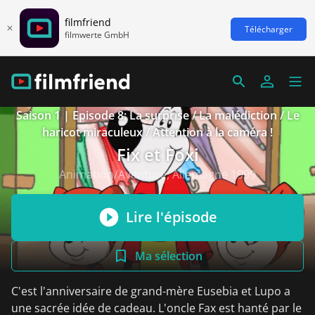
filmfriend
Télécharger
filmwerte GmbH
Saison 1 | Episode 8: La surprise / La malédiction / Le
haricot miraculeux / Attention à la caméra !
Fix et Foxi
Animation/Aventure, Allemagne 1999
Lire l'épisode
Ma sélection
C'est l'anniversaire de grand-mère Eusebia et Lupo a
une sacrée idée de cadeau. L'oncle Fax est hanté par le