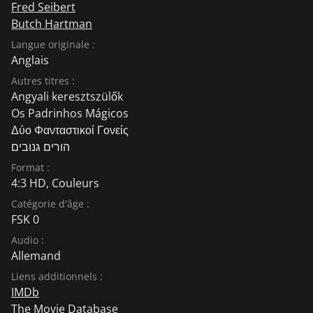
Fred Seibert
Butch Hartman
Langue originale :
Anglais
Autres titres :
Angyali keresztszülők
Os Padrinhos Mágicos
Δύο Φανταστικοί Γονείς
הורים גנובים
Format :
4:3 HD, Couleurs
Catégorie d'âge :
FSK 0
Audio :
Allemand
Liens additionnels :
IMDb
The Movie Database