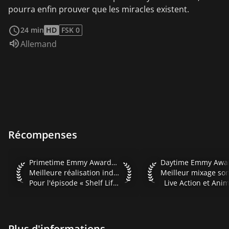
pourra enfin prouver que les miracles existent.
Voir plus
24 min
HD
FSK 0
Audio :
Allemand
Récompenses
Primetime Emmy Awards 2005 Meilleure réalisation individue
Daytime Emmy Awards
Primetime Emmy Awards 2005
Meilleure réalisation individuelle dans le domaine de l'animation
Pour l'épisode « Shelf Life »
Live Action et Ani
Plus d'informations