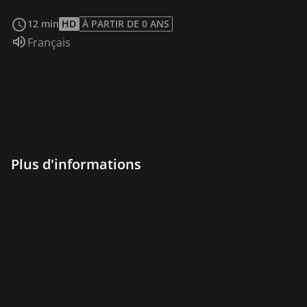
Voir plus
12 min
HD
À PARTIR DE 0 ANS
Audio :
Français
Plus d'informations