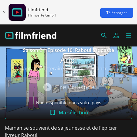
filmfriend
Télécharger
filmwerte GmbH
Saison 2 | Episode 10: Raboul est passé
Ariol
Adaptation littéraire/Animation, France 2017
Lire l'épisode
Non disponible dans votre pays
Ma sélection
Maman se souvient de sa jeunesse et de l'épicier
livreur Raboul.