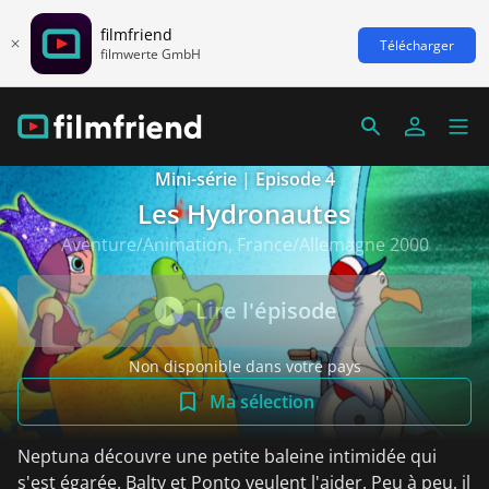
filmfriend
Télécharger
filmwerte GmbH
Mini-série | Episode 4
Les Hydronautes
Aventure/Animation, France/Allemagne 2000
Lire l'épisode
Non disponible dans votre pays
Ma sélection
Neptuna découvre une petite baleine intimidée qui
s'est égarée. Balty et Ponto veulent l'aider. Peu à peu, il