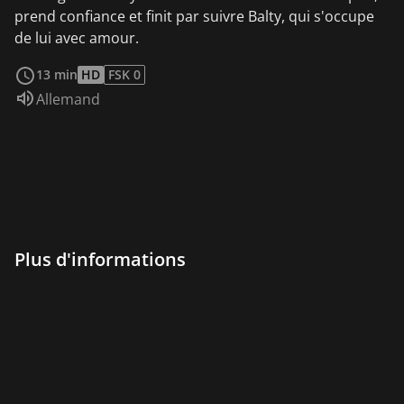
prend confiance et finit par suivre Balty, qui s'occupe
de lui avec amour.
Voir plus
13 min
HD
FSK 0
Audio :
Allemand
Plus d'informations