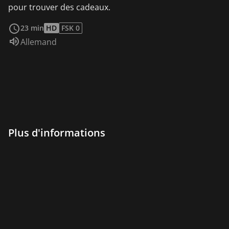
pour trouver des cadeaux.
Voir plus
23 min
HD
FSK 0
Audio :
Allemand
Plus d'informations