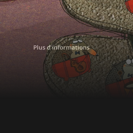
que Pipì, Pupù et Rosemarie qui se moquent d
endormie. Ils font leurs adieux et poursuiven
recherche de Mapà, laissant derrière eux le 
Plus d'informations