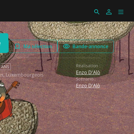
e
Ma sélection
Bande-annonce
Réalisation :
6 ANS
Enzo D'Alò
en
,
Luxembourgeois
Scénario :
Enzo D'Alò