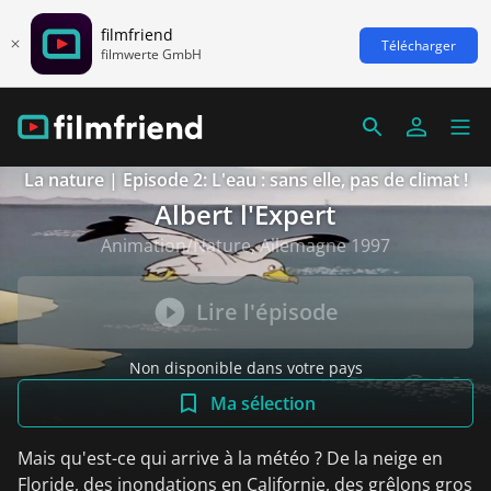
filmfriend
Télécharger
filmwerte GmbH
La nature | Episode 2: L'eau : sans elle, pas de climat !
Albert l'Expert
Animation/Nature, Allemagne 1997
Lire l'épisode
Non disponible dans votre pays
Ma sélection
Mais qu'est-ce qui arrive à la météo ? De la neige en
Floride, des inondations en Californie, des grêlons gros