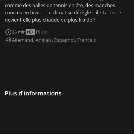
comme des balles de tennis en été, des manches
courtes en hiver… Le climat se dérègle-t-il ? La Terre
devient-elle plus chaude ou plus froide ?
Voir plus
26 min
HD
FSK 0
Audio :
Allemand
,
Anglais
,
Espagnol
,
Français
Plus d'informations