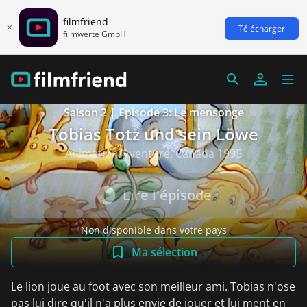
filmfriend
Télécharger
filmwerte GmbH
Saison 2 | Episode 3: Le mensonge
Tobias Totz und sein Löwe
Animation/Aventure, Canada 1995
Lire l'épisode
Non disponible dans votre pays
Ma sélection
Le lion joue au foot avec son meilleur ami. Tobias n'ose
pas lui dire qu'il n'a plus envie de jouer et lui ment en