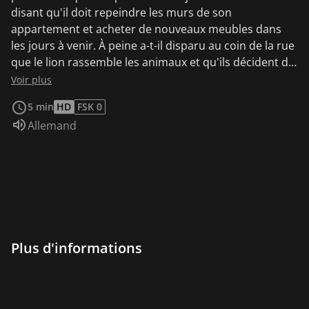
disant qu'il doit repeindre les murs de son
appartement et acheter de nouveaux meubles dans
les jours à venir. À peine a-t-il disparu au coin de la rue
que le lion rassemble les animaux et qu'ils décident de
faire le travail à la place de Tobias.
Voir plus
5 min
HD
FSK 0
Audio :
Allemand
Plus d'informations