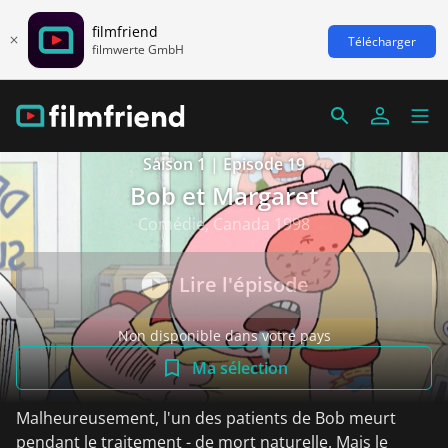
filmfriend
Télécharger
filmwerte GmbH
Saison 1 | Episode 19
Bob et Margaret
Comédie, Canada 1998
Lire l'épisode
Non disponible dans votre pays
Ma sélection
Malheureusement, l'un des patients de Bob meurt
pendant le traitement - de mort naturelle. Mais le