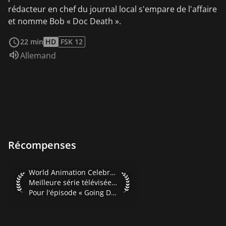
rédacteur en chef du journal local s'empare de l'affaire
et nomme Bob « Doc Death ».
Voir plus
22 min
HD
FSK 12
Audio :
Allemand
Récompenses
World Animation Celebration 2001 Meilleure série télévisée
World Animation Celebration 2001
Meilleure série télévisée en prime time
Pour l'épisode « Going Dutch »