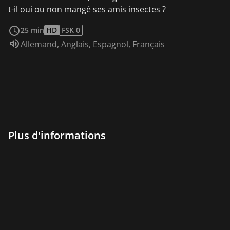
t-il oui ou non mangé ses amis insectes ?
Voir plus
25 min
HD
FSK 0
Audio :
Allemand
,
Anglais
,
Espagnol
,
Français
Plus d'informations