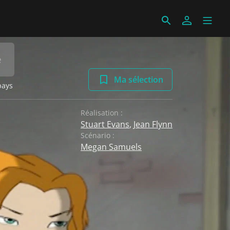
e
Ma sélection
pays
Réalisation :
Stuart Evans
,
Jean Flynn
Scénario :
Megan Samuels