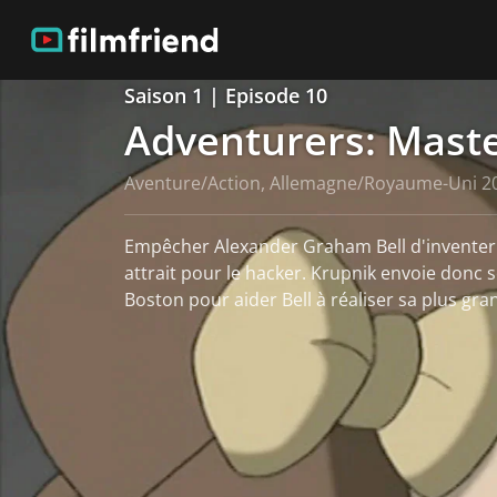
Saison 1 | Episode 10
Adventurers: Maste
Aventure/Action, Allemagne/Royaume-Uni 2
Empêcher Alexander Graham Bell d'inventer 
attrait pour le hacker. Krupnik envoie donc 
Boston pour aider Bell à réaliser sa plus gra
Voir plus