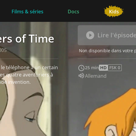
Films & séries
Docs
rs of Time
Lire l'épisod
005
Non disponible dans votre 
le téléphone a un certain
25 min
HD
FSK 0
ses quatre aventuriers à
Audio :
Allemand
nde invention.