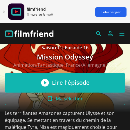
filmfriend
Télécharger
filmwerte GmbH
Saison 1 | Episode 16
Mission Odyssey
Animation/Fantastique, France/Allemagne 2002
Lire l'épisode
Ma sélection
Les terrifiantes Amazones capturent Ulysse et son
équipage. Se mettant en travers du chemin de la
maléfique Tyra, Nisa est magiquement choisie pour